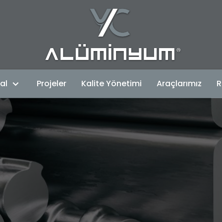
al
Projeler
Kalite Yönetimi
Araçlarımız
R