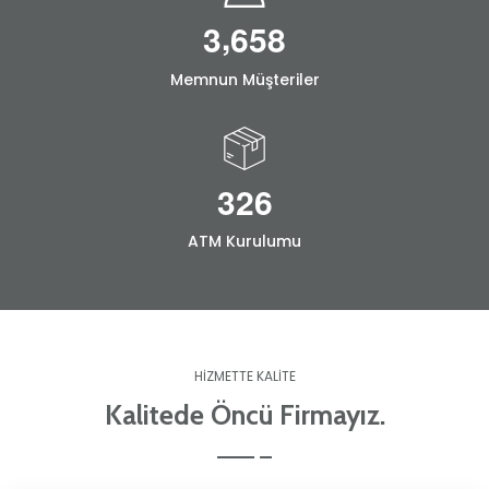
,
3
6
5
8
Memnun Müşteriler
3
2
6
ATM Kurulumu
HIZMETTE KALITE
Kalitede Öncü Firmayız.